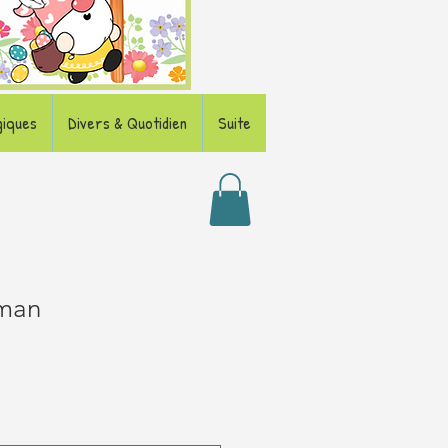
giques
Divers & Quotidien
Suite
man