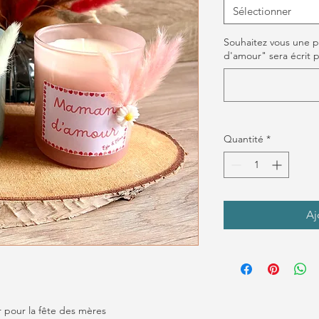
Sélectionner
Souhaitez vous une p
d'amour" sera écrit pa
Quantité
*
Aj
r pour la fête des mères