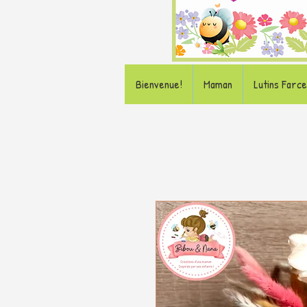
Bienvenue!
Maman
Lutins Farc