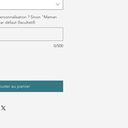
ersonnalisation ? Sinon "Maman
r défaut (facultatif)
0/500
outer au panier